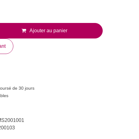
Ajouter au panier
enant
emboursé de 30 jours
rables
AMS2001001
35200103