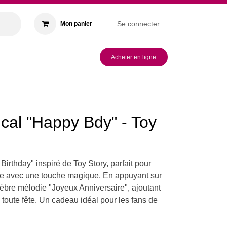
Se connecter
Mon panier
s & Animations
Acheter en ligne
ical "Happy Bdy" -
 Birthday" inspiré de Toy Story, parfait
niversaire avec une touche magique. En
n , il joue la célèbre mélodie "Joyeux
nt une ambiance festive à toute fête. Un
 fans de Toy Story !