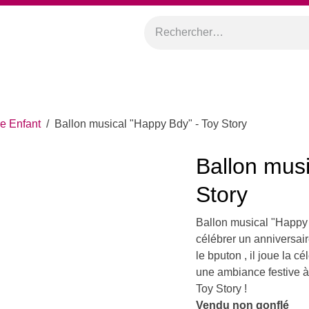
orations
Anniversaires
Mariage
Promos
Location
rsaire Enfant
Ballon musical "Happy Bdy" - Toy Story
Ballon mus
Toy Story
Ballon musical "Happy
pour célébrer un an
appuyant sur le bputo
Anniversaire", ajouta
cadeau idéal pour les
Vendu non gonflé