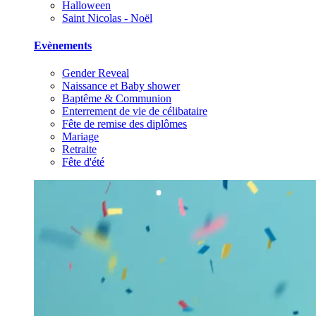
Halloween
Saint Nicolas - Noël
Evènements
Gender Reveal
Naissance et Baby shower
Baptême & Communion
Enterrement de vie de célibataire
Fête de remise des diplômes
Mariage
Retraite
Fête d'été