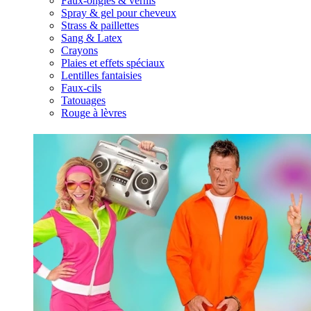
Faux-ongles & vernis
Spray & gel pour cheveux
Strass & paillettes
Sang & Latex
Crayons
Plaies et effets spéciaux
Lentilles fantaisies
Faux-cils
Tatouages
Rouge à lèvres