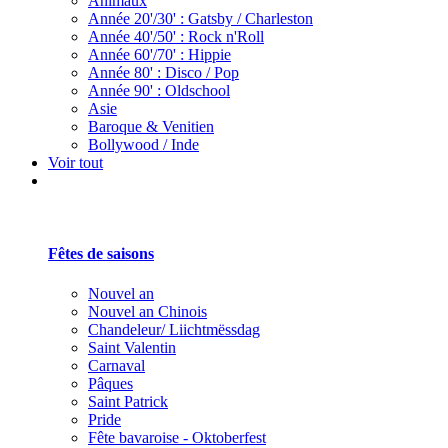
Animaux
Année 20'/30' : Gatsby / Charleston
Année 40'/50' : Rock n'Roll
Année 60'/70' : Hippie
Année 80' : Disco / Pop
Année 90' : Oldschool
Asie
Baroque & Venitien
Bollywood / Inde
Voir tout
Fêtes de saisons
Nouvel an
Nouvel an Chinois
Chandeleur/ Liichtmëssdag
Saint Valentin
Carnaval
Pâques
Saint Patrick
Pride
Fête bavaroise - Oktoberfest