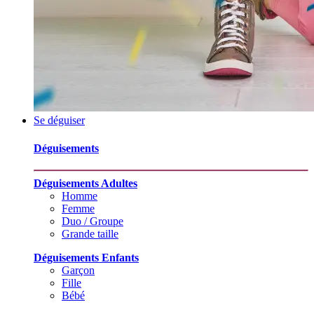
Se déguiser
Déguisements
Déguisements Adultes
Homme
Femme
Duo / Groupe
Grande taille
Déguisements Enfants
Garçon
Fille
Bébé