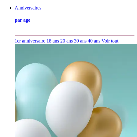
Anniversaires
par age
1er anniversaire
18 ans
20 ans
30 ans
40 ans
Voir tout