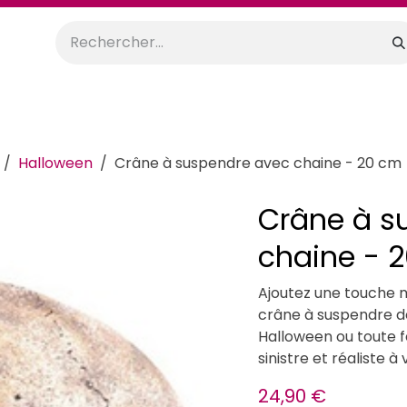
orations
Anniversaires
Mariage
Promos
Location
Halloween
Crâne à suspendre avec chaine - 20 cm
Crâne à s
chaine - 
Ajoutez une touche 
crâne à suspendre de
Halloween ou toute 
sinistre et réaliste à
24,90
€