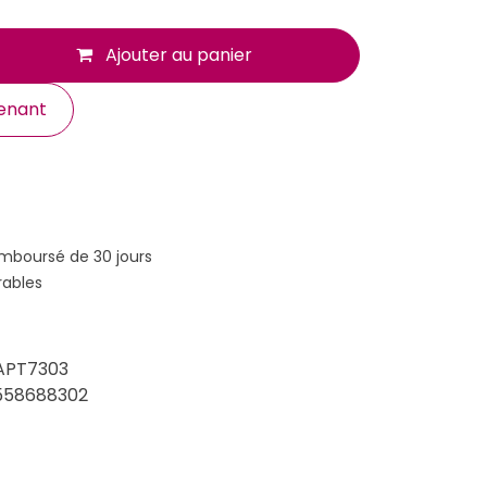
Ajouter au panier
enant
emboursé de 30 jours
rables
APT7303
558688302