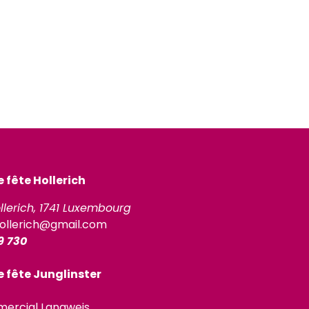
fête Hollerich
llerich, 1741 Luxembourg
ollerich@gmail.com
9 730
 fête Junglinster
ercial Langweis