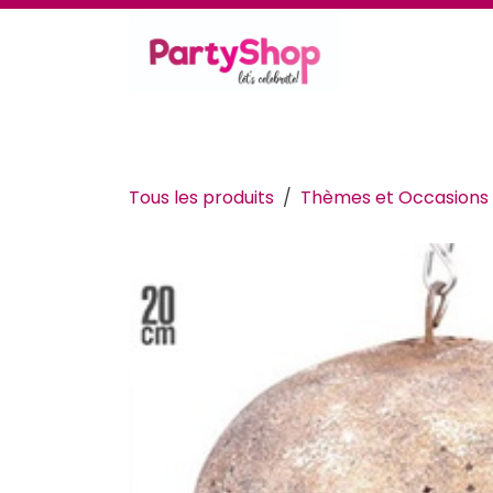
Se rendre au contenu
Thèmes et occasions
Se déguiser
Déc
Tous les produits
Thèmes et Occasions