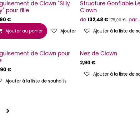
guisement de Clown "Silly
Structure Gonflable L
ly" pour fille
Clown
de
par
,90
€
132,48
€
175,00
€
liste de souhaits
Ajouter au panier
Ajouter à la liste de souhaits
Ajouter à la liste de 
guisement de Clown pour
Nez de Clown
e
2,90
€
,90
€
Ajouter à la liste de 
Ajouter à la liste de souhaits