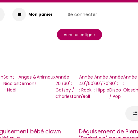
Se connecter
Mon panier
s & Animations
Acheter en ligne
en
Saint
Anges &
Animaux
Année
Année
Année
Année
Année 
Nicolas
Démons
20'/30' :
40'/50'
60'/70'
80' :
:
- Noël
Gatsby /
: Rock
: Hippie
Disco
Oldsch
Charleston
n'Roll
/ Pop
guisement bébé clown
Déguisement de Pierr