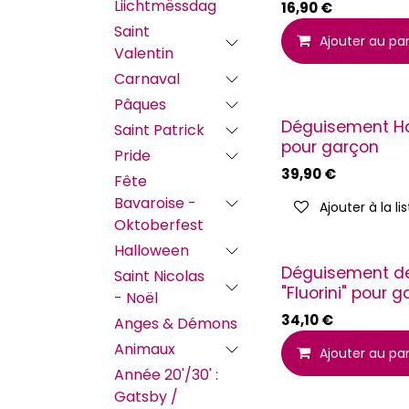
Liichtmëssdag
16,90
€
Saint
Ajouter au pa
Valentin
Carnaval
Pâques
Déguisement Ha
Saint Patrick
pour garçon
Pride
39,90
€
Fête
Bavaroise -
Ajouter à la li
Oktoberfest
Halloween
Déguisement d
Saint Nicolas
"Fluorini" pour 
- Noël
34,10
€
Anges & Démons
Animaux
Ajouter au pa
Année 20'/30' :
Gatsby /