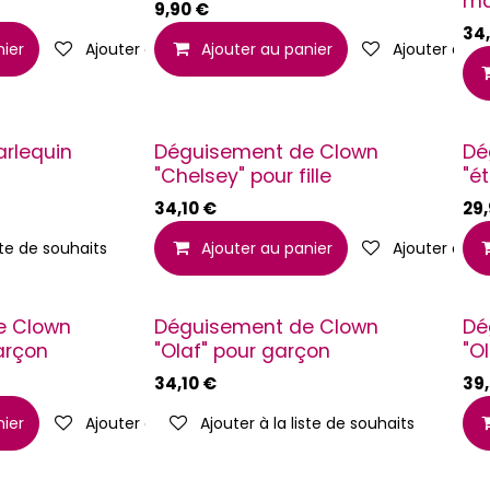
ma
9,90
€
34
nier
Ajouter à la liste de souhaits
Ajouter au panier
Ajouter à la 
rlequin
Déguisement de Clown
Dé
"Chelsey" pour fille
"ét
34,10
€
29
ste de souhaits
Ajouter au panier
Ajouter à la 
e Clown
Déguisement de Clown
Dé
garçon
"Olaf" pour garçon
"Ol
34,10
€
39
nier
Ajouter à la liste de souhaits
Ajouter à la liste de souhaits