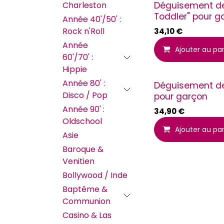
Charleston
Déguisement de 
Toddler" pour g
Année 40'/50' :
Rock n'Roll
34,10
€
Année
Ajouter au pa
60'/70' :
Hippie
Année 80' :
Déguisement de
Disco / Pop
pour garçon
Année 90' :
34,90
€
Oldschool
Ajouter au pa
Asie
Baroque &
Venitien
Bollywood / Inde
Baptême &
Communion
Casino & Las