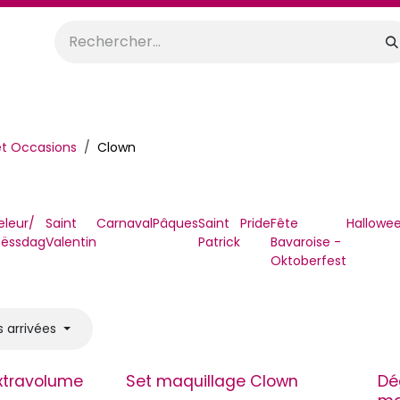
orations
Anniversaires
Mariage
Promos
Location
t Occasions
Clown
leur/
Saint
Carnaval
Pâques
Saint
Pride
Fête
Hallowe
mëssdag
Valentin
Patrick
Bavaroise -
Oktoberfest
s arrivées
xtravolume
Set maquillage Clown
Dé