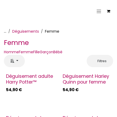
Se rendre au contenu
...
Déguisements
Femme
Femme
Homme
Femme
Fille
Garçon
Bébé
Filtres
Déguisement adulte
Déguisement Harley
Harry Potter™
Quinn pour femme
54,90
€
54,90
€