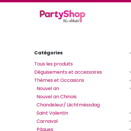
Se rendre au contenu
Thèmes et occasions
Se déguiser
Déc
Catégories
Tous les produits
Déguisements et accessoires
Thèmes et Occasions
Nouvel an
Nouvel an Chinois
Chandeleur/ Liichtmëssdag
Saint Valentin
Carnaval
Pâques