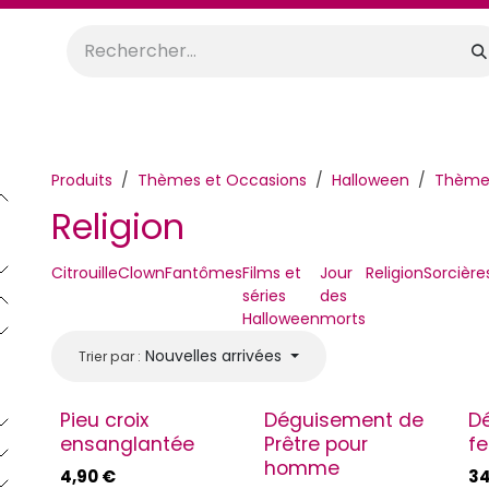
orations
Anniversaires
Mariage
Promos
Location
Produits
Thèmes et Occasions
Halloween
Thème
Religion
Citrouille
Clown
Fantômes
Films et
Jour
Religion
Sorcière
séries
des
Halloween
morts
Nouvelles arrivées
Trier par :
Pieu croix
Déguisement de
D
ensanglantée
Prêtre pour
f
homme
4,90
€
34