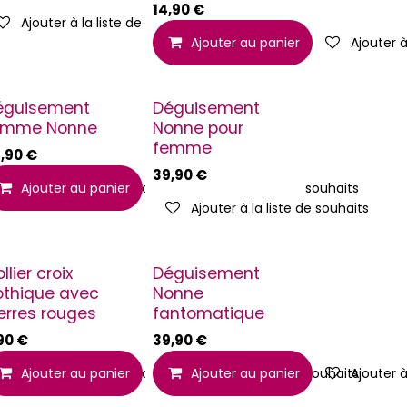
14,90
€
aits
Ajouter à la liste de souhaits
haits
Ajouter au panier
Ajouter à
éguisement
Déguisement
emme Nonne
Nonne pour
femme
,90
€
39,90
€
aits
Ajouter à la liste de souhaits
Ajouter au panier
Ajouter à la liste de souhaits
Ajouter à la liste de souhaits
llier croix
Déguisement
othique avec
Nonne
erres rouges
fantomatique
90
€
39,90
€
aits
Ajouter à la liste de souhaits
Ajouter au panier
Ajouter à la liste de souhaits
Ajouter au panier
Ajouter à