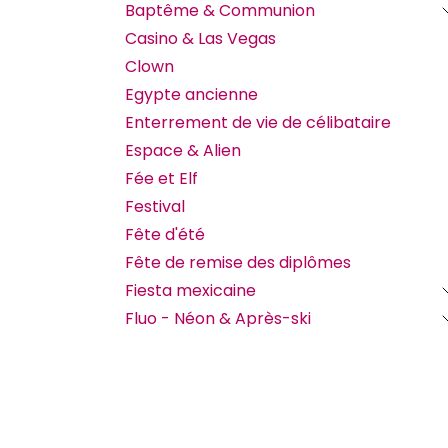
Baptême & Communion
Casino & Las Vegas
Clown
Egypte ancienne
Enterrement de vie de célibataire
Espace & Alien
Fée et Elf
Festival
Fête d'été
Fête de remise des diplômes
Fiesta mexicaine
Fluo - Néon & Après-ski
Gender Reveal
Harry Potter
Humour
KPop Demon Hunters