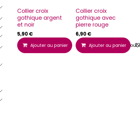
Collier croix
Collier croix
gothique argent
gothique avec
et noir
pierre rouge
5,90
€
6,90
€
Ajouter au panier
Ajouter à la liste de souh
Ajouter au panier