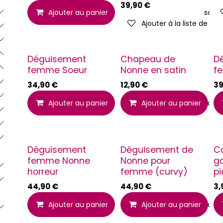
39,90
€
Ajouter au panier
Ajouter à la liste de souh
Ajouter à la liste de sou
Déguisement
Chapeau de
D
femme Soeur
Nonne en satin
f
34,90
€
12,90
€
39
Ajouter au panier
Ajouter à la liste de souh
Ajouter au panier
Déguisement
Déguisement de
Co
femme Nonne
Nonne pour
g
horreur
femme (curvy)
pi
44,90
€
44,90
€
3,
Ajouter au panier
Ajouter à la liste de souh
Ajouter au panier