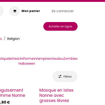
Se connecter
Mon panier
s & Animations
Acheter en ligne
s
Religion
s
Squelettes
Uniformes
Vampires
Vaudou
Zombies
Halloween
Filtres
éguisement
Masque en latex
emme Nonne
Nonne avec
grosses lèvres
,90
€