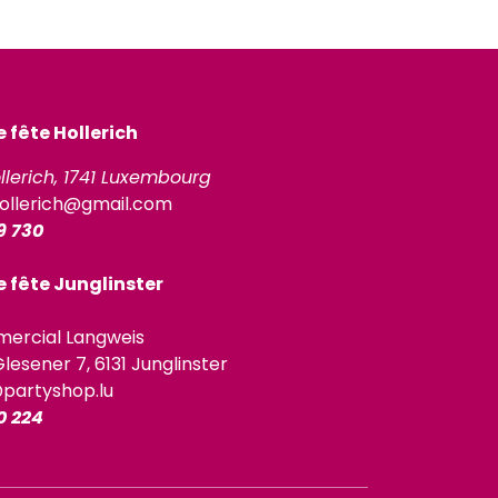
fête Hollerich
llerich, 1741 Luxembourg
ollerich@gmail.com
9 730
 fête Junglinster
ercial Langweis
lesener 7, 6131 Junglinster
@partyshop.lu
0 224