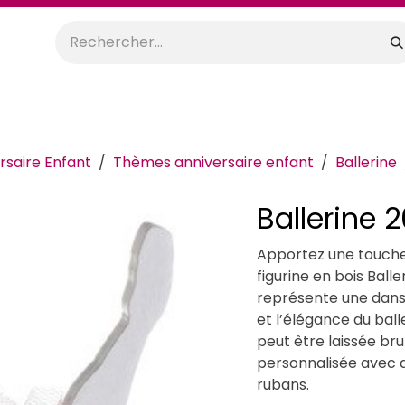
orations
Anniversaires
Mariage
Promos
Location
rsaire Enfant
Thèmes anniversaire enfant
Ballerine
Ballerine 
Apportez une touche
figurine en bois Ball
représente une dans
et l’élégance du ball
peut être laissée br
personnalisée avec de
rubans.