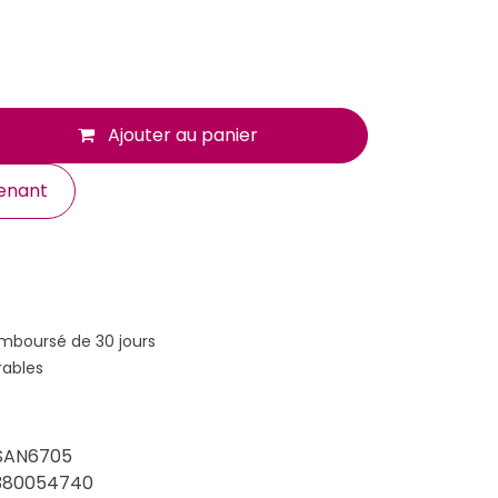
Ajouter au panier
enant
emboursé de 30 jours
rables
SAN6705
380054740