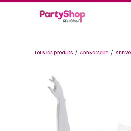
Se rendre au contenu
Thèmes et occasions
Se déguiser
Déc
Tous les produits
Anniversaire
Annive