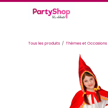
Se rendre au contenu
Thèmes et occasions
Se déguiser
Déc
Tous les produits
Thèmes et Occasions