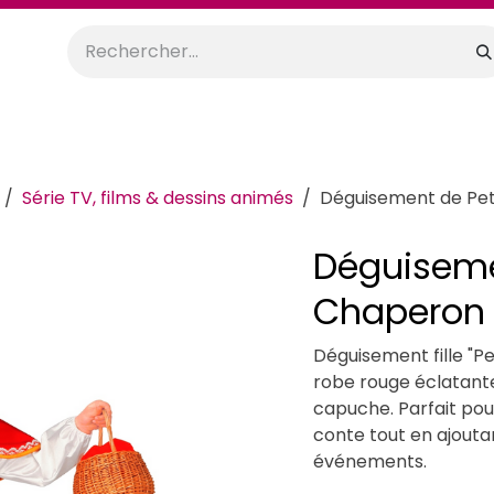
orations
Anniversaires
Mariage
Promos
Location
Série TV, films & dessins animés
Déguisement de Peti
Déguiseme
Chaperon R
Déguisement fille "
robe rouge éclatante
capuche. Parfait pou
conte tout en ajouta
événements.