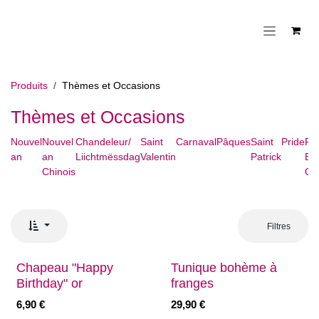
Se rendre au contenu
Produits
Thèmes et Occasions
Thèmes et Occasions
Nouvel
Nouvel
Chandeleur/
Saint
Carnaval
Pâques
Saint
Pride
Fê
an
an
Liichtmëssdag
Valentin
Patrick
Bav
Chinois
Ok
Filtres
Chapeau "Happy
Tunique bohème à
Birthday" or
franges
6,90
€
29,90
€