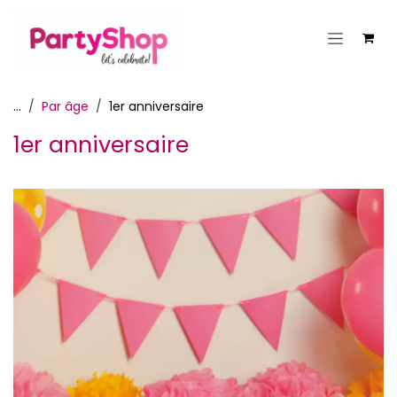
Se rendre au contenu
...
Par âge
1er anniversaire
1er anniversaire