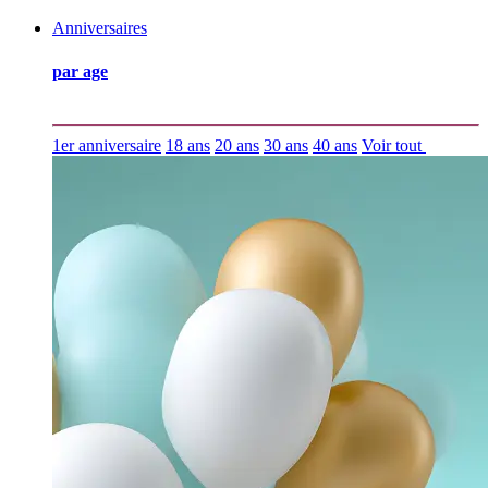
Anniversaires
par age
1er anniversaire
18 ans
20 ans
30 ans
40 ans
Voir tout