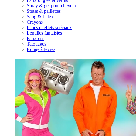
Faux-ongles & vernis
Spray & gel pour cheveux
Strass & paillettes
Sang & Latex
Crayons
Plaies et effets spéciaux
Lentilles fantaisies
Faux-cils
Tatouages
Rouge à lèvres