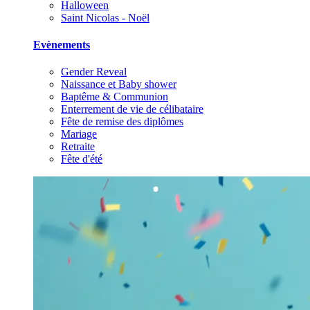
Halloween
Saint Nicolas - Noël
Evènements
Gender Reveal
Naissance et Baby shower
Baptême & Communion
Enterrement de vie de célibataire
Fête de remise des diplômes
Mariage
Retraite
Fête d'été