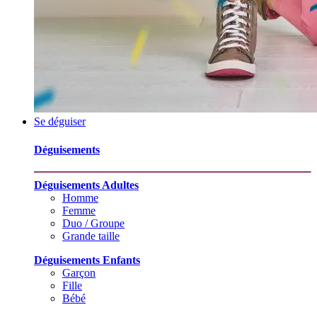
Se déguiser
Déguisements
Déguisements Adultes
Homme
Femme
Duo / Groupe
Grande taille
Déguisements Enfants
Garçon
Fille
Bébé