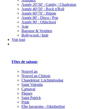
Animaux
Année 20'/30' : Gatsby / Charleston
Année 40'/50' : Rock n'Roll
Année 60'/70' : Hippie
Année 80' : Disco / Pop
Année 90' : Oldschool
Asie
Baroque & Venitien
Bollywood / Inde
Voir tout
Fêtes de saisons
Nouvel an
Nouvel an Chinois
Chandeleur/ Liichtmëssdag
Saint Valentin
Carnaval
Pâques
Saint Patrick
Pride
Fête bavaroise - Oktoberfest