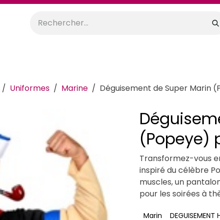
orations
Anniversaires
Mariage
Promos
Location
Uniformes
Marine
Déguisement de Super Marin 
Déguiseme
(Popeye)
Transformez-vous e
inspiré du célèbre P
muscles, un pantalon
pour les soirées à t
Marin
DEGUISEMENT