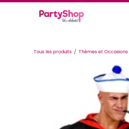
Se rendre au contenu
Thèmes et occasions
Se déguiser
Déc
Tous les produits
Thèmes et Occasions