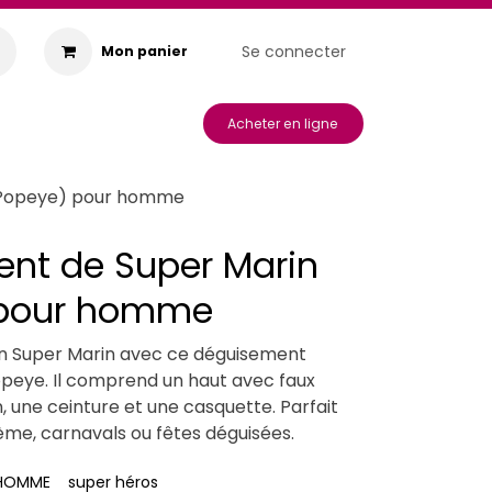
Se connecter
Mon panier
s & Animations
Acheter en ligne
(Popeye) pour homme
nt de Super Marin
 pour homme
n Super Marin avec ce déguisement
opeye. Il comprend un haut avec faux
, une ceinture et une casquette. Parfait
hème, carnavals ou fêtes déguisées.
 HOMME
super héros