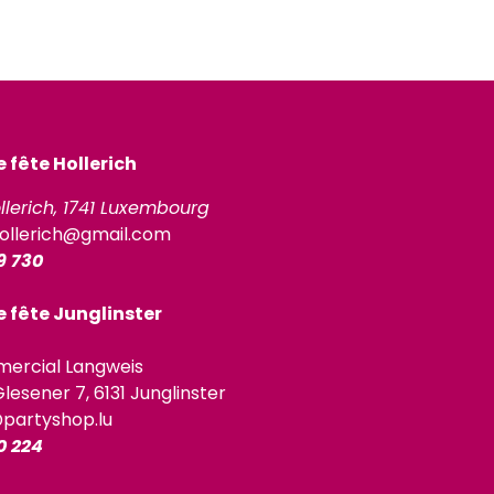
fête Hollerich
llerich, 1741 Luxembourg
ollerich@gmail.com
9 730
 fête Junglinster
ercial Langweis
lesener 7, 6131 Junglinster
@partyshop.lu
0 224