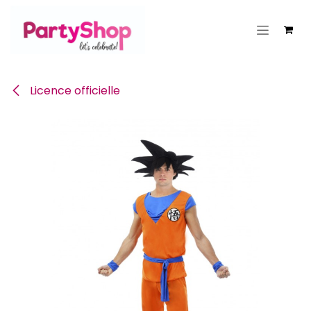
Se rendre au contenu
Licence officielle