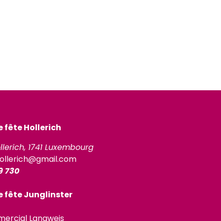
fête Hollerich
llerich, 1741 Luxembourg
ollerich@gmail.com
9 730
 fête Junglinster
ercial Langweis