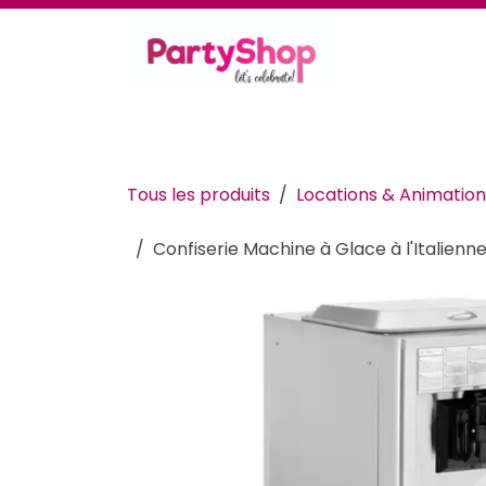
Se rendre au contenu
Thèmes et occasions
Se déguiser
Déc
Tous les produits
Locations & Animation
Confiserie Machine à Glace à l'Italienn