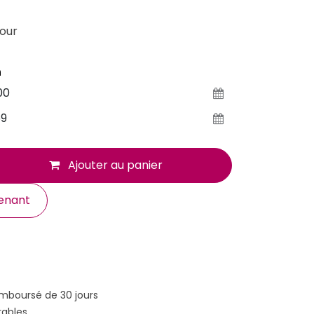
our
n
Ajouter au panier
enant
emboursé de 30 jours
rables