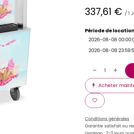
337,61
€
/
1
J
Période de locatio
Acheter maint
Conditions générales
Garantie satisfait ou r
Livraison : 2-3 jours ouv