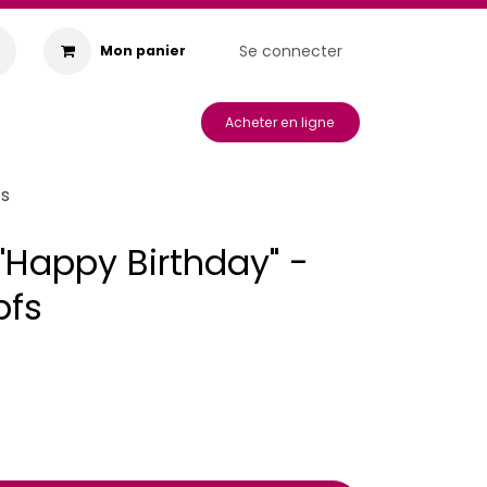
Se connecter
Mon panier
s & Animations
Acheter en ligne
fs
"Happy Birthday" -
pfs