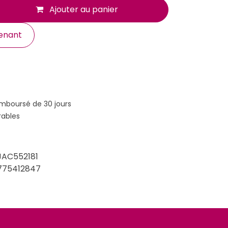
Ajouter au panier
enant
emboursé de 30 jours
rables
JAC552181
775412847