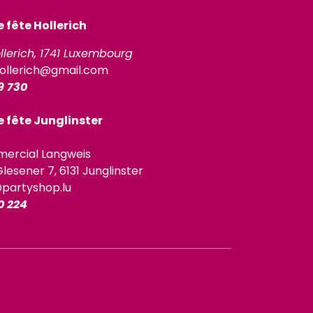
fête Hollerich
llerich, 1741 Luxembourg
ollerich@gmail.com
9 730
 fête Junglinster
ercial Langweis
lesener 7, 6131 Junglinster
@partyshop.lu
0 224