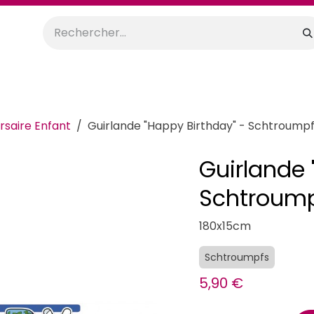
orations
Anniversaires
Mariage
Promos
Location
rsaire Enfant
Guirlande "Happy Birthday" - Schtroump
Guirlande 
Schtroum
180x15cm
Schtroumpfs
5,90
€