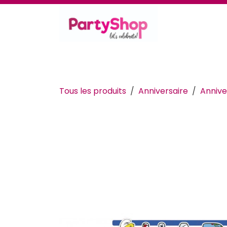
Se rendre au contenu
Thèmes et occasions
Se déguiser
Déc
Tous les produits
Anniversaire
Annive