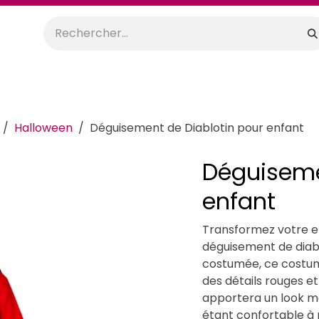
orations
Anniversaires
Mariage
Promos
Location
Halloween
Déguisement de Diablotin pour enfant
Déguiseme
enfant
Transformez votre e
déguisement de diabl
costumée, ce costume
des détails rouges et
apportera un look ma
étant confortable à 