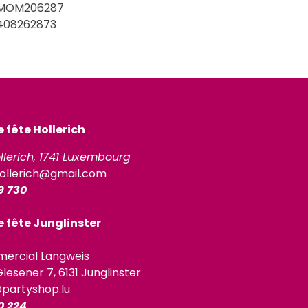
MOM206287
408262873
fête Hollerich
llerich, 1741 Luxembourg
ollerich@gmail.com
9 730
 fête Junglinster
ercial Langweis
lesener 7, 6131 Junglinster
@partyshop.lu
0 224