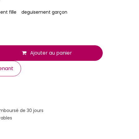
nt fille
deguisement garçon
Ajouter au panier
enant
emboursé de 30 jours
rables