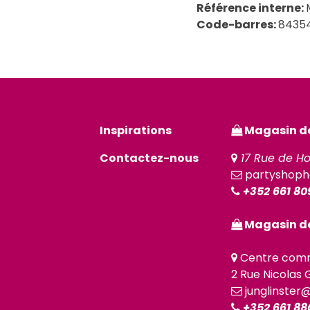
Référence interne:
Code-barres:
8435
Inspirations
Magasin de 
Contactez-nous
17 Rue de Ho
partyshoph
+352 661 80
Magasin de
Centre comm
2 Rue Nicolas G
junglinster
+352 661 88