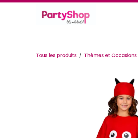
Se rendre au contenu
Thèmes et occasions
Se déguiser
Déc
Tous les produits
Thèmes et Occasions