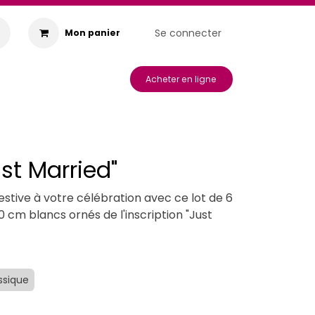
Se connecter
Mon panier
s & Animations
Acheter en ligne
ust Married"
estive à votre célébration avec ce lot de 6
0 cm blancs ornés de l'inscription "Just
ssique