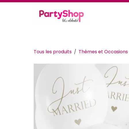
Se rendre au contenu
Thèmes et occasions
Se déguiser
Déc
Tous les produits
Thèmes et Occasions