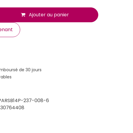
Ajouter au panier
enant
emboursé de 30 jours
rables
PARSB14P-237-008-6
230764408