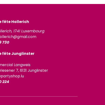
fête Hollerich
llerich, 1741 Luxembourg
ollerich@gmail.com
9 730
 fête Junglinster
ercial Langweis
lesener 7, 6131 Junglinster
@partyshop.lu
0 224