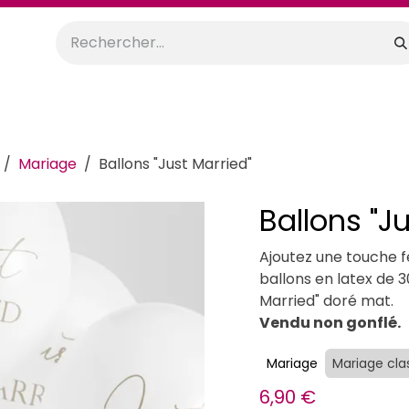
orations
Anniversaires
Mariage
Promos
Location
Mariage
Ballons "Just Married"
Ballons "J
Ajoutez une touche f
ballons en latex de 3
Married" doré mat.
Vendu non gonflé.
Mariage
Mariage cla
6,90
€