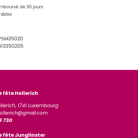
emboursé de 30 jours
rables
PSM35020
513350205
fête Hollerich
llerich, 1741 Luxembourg
ollerich@gmail.com
9 730
 fête Junglinster