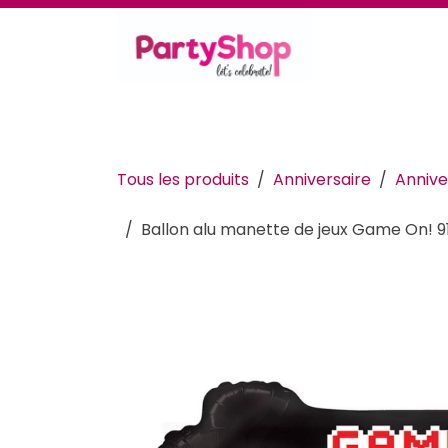
Se rendre au contenu
Thèmes et occasions
Se déguiser
Déc
Tous les produits
Anniversaire
Annive
Ballon alu manette de jeux Game On! 9