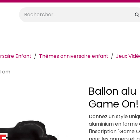
orations
Anniversaires
Mariage
Promos
Location
rsaire Enfant
Thèmes anniversaire enfant
Jeux Vidé
1 cm
Ballon alu
Game On!
Donnez un style uniq
aluminium en forme 
l'inscription "Game O
pour les gamers et 