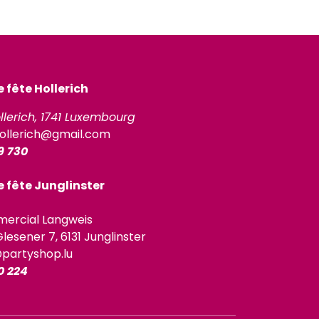
fête Hollerich
llerich, 1741 Luxembourg
ollerich@gmail.com
9 730
 fête Junglinster
ercial Langweis
lesener 7, 6131 Junglinster
@partyshop.lu
0 224