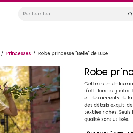
orations
Anniversaires
Mariage
Promos
Location
Princesses
Robe princesse "Belle" de Luxe
Robe princ
Cette robe de luxe in
d'elle lors du goûter
et des accents de la
des détails exquis, 
textiles riches. Seul
qualité sont utilisés.
Princesses Disney
dé