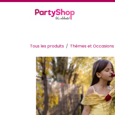
Se rendre au contenu
Thèmes et occasions
Se déguiser
Déc
Tous les produits
Thèmes et Occasions