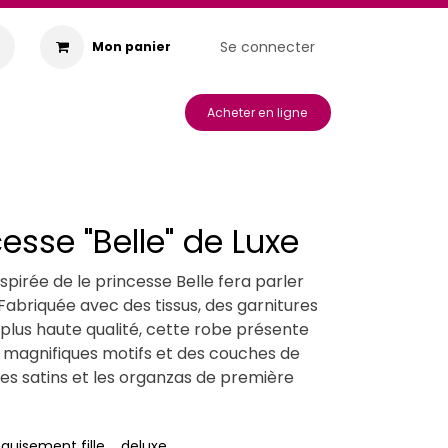
Se connecter
Mon panier
s & Animations
Acheter en ligne
esse "Belle" de Luxe
spirée de le princesse Belle fera parler
. Fabriquée avec des tissus, des garnitures
 plus haute qualité, cette robe présente
de magnifiques motifs et des couches de
s les satins et les organzas de première
guisement fille
deluxe