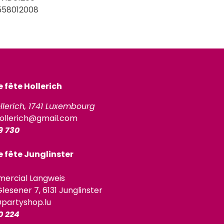
558012008
fête Hollerich
llerich, 1741 Luxembourg
ollerich@gmail.com
9 730
 fête Junglinster
ercial Langweis
lesener 7, 6131 Junglinster
@partyshop.lu
0 224