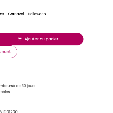
ns
Carnaval
Halloween
Ajouter au panier
enant
emboursé de 30 jours
rables
WID01200