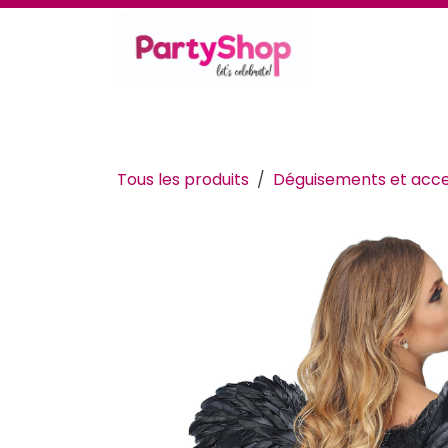
Se rendre au contenu
Thèmes et occasions
Se déguiser
Déc
Tous les produits
Déguisements et acce