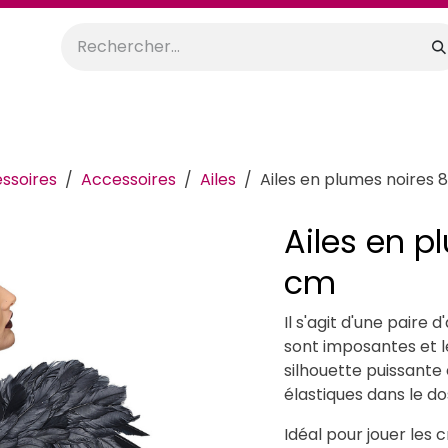
orations
Anniversaires
Mariage
Promos
Location
ssoires
Accessoires
Ailes
Ailes en plumes noires 
Ailes en p
cm
Il s'agit d'une paire 
sont imposantes et 
silhouette puissante
élastiques dans le do
Idéal pour jouer les