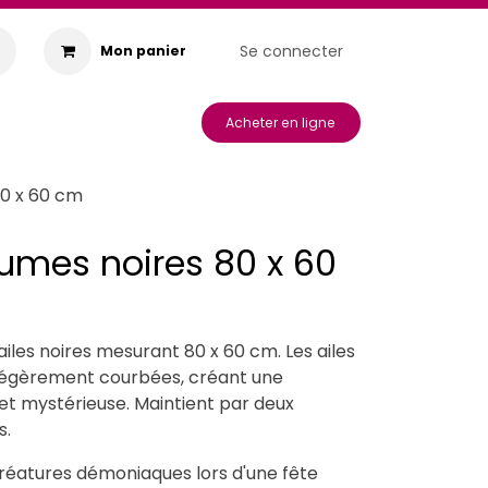
Se connecter
Mon panier
s & Animations
Acheter en ligne
80 x 60 cm
lumes noires 80 x 60
d'ailes noires mesurant 80 x 60 cm. Les ailes
légèrement courbées, créant une
 et mystérieuse. Maintient par deux
s.
 créatures démoniaques lors d'une fête